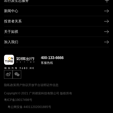
出行及生态服务
新闻中心
如祺快车
如祺企业用车
投资者关系
如祺网约新出租
关于如祺
如祺车服
加入我们
400-133-6666
客服热线
隐私政策
用户协议
开放平台说明
证件信息
Copyright © 2021 广州祺宸科技有限公司 版权所有
粤ICP备19017498号
粤公网安备 44011202001885号