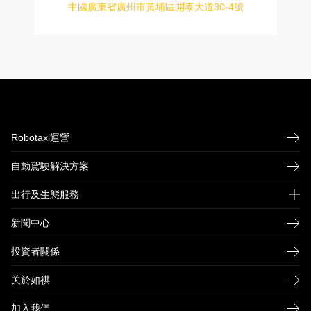
中國廣東省廣州市黃埔區開泰大道30-4號
Robotaxi運營
自動駕駛解決方案
出行及生態服務
新聞中心
如祺快車
如祺企業用車
投資者關係
如祺網約新出租
关於如祺
如祺車服
加入我們